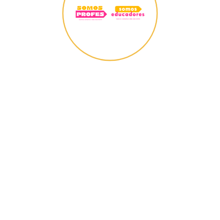
el
encuentro de
formación con Forja Chile se enmarca en el
convenio de colaboración de este año con la
organización para apoyar y fortalecer el proceso
formativo del equipo de consejeras
psicoeducativas. La temática central del espacio
fue el acompañamiento socioemocional y los
objetivos fueron abordar tendencias y principales
referentes del acompañamiento y cómo este se